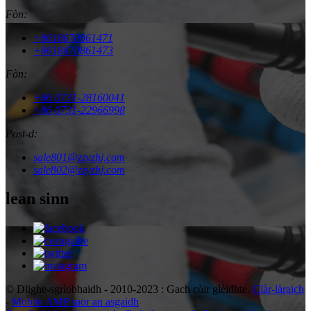
Fòn:
+8618670861471
+8618670861473
Fòn:
+86 0731-28160041
+86 0731-22966998
Post-d:
sale801@zzyzhj.com
sale802@zzyzhj.com
lean sinn
© Dlighe-sgrìobhaidh - 2010-2023 : Gach còir glèidhte.
Clàr-làraich
-
Mobile AMP saor an asgaidh