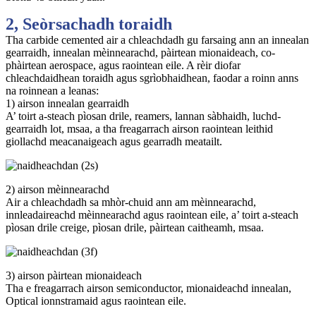
2, Seòrsachadh toraidh
Tha carbide cemented air a chleachdadh gu farsaing ann an innealan
gearraidh, innealan mèinnearachd, pàirtean mionaideach, co-
phàirtean aerospace, agus raointean eile. A rèir diofar
chleachdaidhean toraidh agus sgrìobhaidhean, faodar a roinn anns
na roinnean a leanas:
1) airson innealan gearraidh
A’ toirt a-steach pìosan drile, reamers, lannan sàbhaidh, luchd-
gearraidh lot, msaa, a tha freagarrach airson raointean leithid
giollachd meacanaigeach agus gearradh meatailt.
2) airson mèinnearachd
Air a chleachdadh sa mhòr-chuid ann am mèinnearachd,
innleadaireachd mèinnearachd agus raointean eile, a’ toirt a-steach
pìosan drile creige, pìosan drile, pàirtean caitheamh, msaa.
3) airson pàirtean mionaideach
Tha e freagarrach airson semiconductor, mionaideachd innealan,
Optical ionnstramaid agus raointean eile.