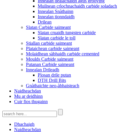
Innealan dealachaidh agus grooving
Muilnean crìochnachaidh carbide soladach
Innealan Snàthainn
Innealan tionndaidh
Drilean
Slatan Carbide saimeant
Slatan cruaidh tungsten carbide
Slatan carbide le toll
Stiallan carbide saimeant
Plataichean carbide saimeant
Molaidhean sàbhaidh carbide cemented
Moulds Carbide saimeant
Putanan Carbide saimeant
Innealan Drileadh
Pìosan drile putan
DTH Drill Bits
Gnàthaichte neo-àbhaisteach
Naidheachdan
Mu ar deidhinn
Cuir fios thugainn
Dhachaigh
Naidheachdan