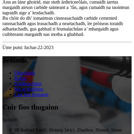
Ann an ùine ghoirid, mar stuth àrdteicneòlais, cumaidh iarrtas
margaidh airson carbide saimeant a ’fàs, agus cumaidh na raointean
tagraidh aige a’ leudachadh.
Bu chòir do dh’ iomairtean cinneasachaidh carbide cemented
rannsachadh agus leasachadh a neartachadh, ìre pròiseas toraidh
adhartachadh, gus gabhail ri feumalachdan a’ mhargaidh agus
cuibhreann margaidh nas motha a ghabhail.
Ùine puist: Iuchar-22-2023
Seòladh
Dhachaigh
Bathar
Naidheachdan
Mu ar deidhinn
Cuir fios thugainn
Cuir fios thugainn
Seòladh:
88 Rathad Kaide, Hetang Strict, Zhuzhou, Hunan, Sìona