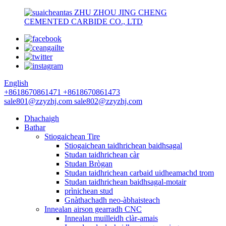
ZHU ZHOU JING CHENG
CEMENTED CARBIDE CO., LTD
English
+8618670861471
+8618670861473
sale801@zzyzhj.com
sale802@zzyzhj.com
Dhachaigh
Bathar
Stiogaichean Tire
Stiogaichean taidhrichean baidhsagal
Studan taidhrichean càr
Studan Brògan
Studan taidhrichean carbaid uidheamachd trom
Studan taidhrichean baidhsagal-motair
prìnichean stud
Gnàthachadh neo-àbhaisteach
Innealan airson gearradh CNC
Innealan muilleidh clàr-amais