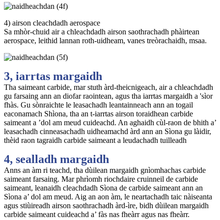
4) airson cleachdadh aerospace
Sa mhòr-chuid air a chleachdadh airson saothrachadh phàirtean
aerospace, leithid lannan roth-uidheam, vanes treòrachaidh, msaa.
3, iarrtas margaidh
Tha saimeant carbide, mar stuth àrd-theicnigeach, air a chleachdadh
gu farsaing ann an diofar raointean, agus tha iarrtas margaidh a 'sìor
fhàs. Gu sònraichte le leasachadh leantainneach ann an togail
eaconamach Shìona, tha an t-iarrtas airson toraidhean carbide
saimeant a ’dol am meud cuideachd. An aghaidh cùl-raon de bhith a’
leasachadh cinneasachadh uidheamachd àrd ann an Sìona gu làidir,
thèid raon tagraidh carbide saimeant a leudachadh tuilleadh
4, sealladh margaidh
Anns an àm ri teachd, tha dùilean margaidh gnìomhachas carbide
saimeant farsaing. Mar phrìomh riochdaire cruinneil de carbide
saimeant, leanaidh cleachdadh Sìona de carbide saimeant ann an
Sìona a’ dol am meud. Aig an aon àm, le neartachadh taic nàiseanta
agus stiùireadh airson saothrachadh àrd-ìre, bidh dùilean margaidh
carbide saimeant cuideachd a’ fàs nas fheàrr agus nas fheàrr.