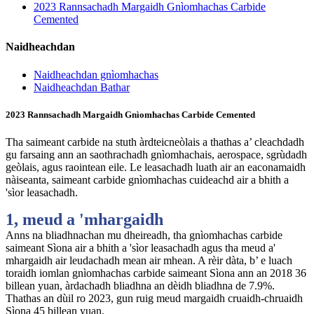
2023 Rannsachadh Margaidh Gnìomhachas Carbide
Cemented
Naidheachdan
Naidheachdan gnìomhachas
Naidheachdan Bathar
2023 Rannsachadh Margaidh Gnìomhachas Carbide Cemented
Tha saimeant carbide na stuth àrdteicneòlais a thathas a’ cleachdadh
gu farsaing ann an saothrachadh gnìomhachais, aerospace, sgrùdadh
geòlais, agus raointean eile. Le leasachadh luath air an eaconamaidh
nàiseanta, saimeant carbide gnìomhachas cuideachd air a bhith a
'sìor leasachadh.
1, meud a 'mhargaidh
Anns na bliadhnachan mu dheireadh, tha gnìomhachas carbide
saimeant Sìona air a bhith a 'sìor leasachadh agus tha meud a'
mhargaidh air leudachadh mean air mhean. A rèir dàta, b’ e luach
toraidh iomlan gnìomhachas carbide saimeant Sìona ann an 2018 36
billean yuan, àrdachadh bliadhna an dèidh bliadhna de 7.9%.
Thathas an dùil ro 2023, gun ruig meud margaidh cruaidh-chruaidh
Sìona 45 billean yuan.