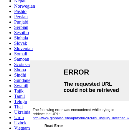
Nepali
Norwegian
Pashto
Persian
Punjabi
Serbian
Sesotho
Sinhala
Slovak
Slovenian
Somali
Samoan
Scots Gaelic
Shona
Sindhi
Sundanese
Swahili
Tajik
Tamil
Telugu
Thai
Ukrainian
Urdu
Uzbek
Vietnamese