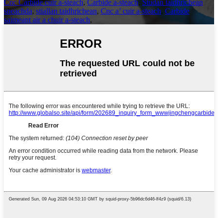
Cnc Carbide cuir a-steach
,
Carbide a-steach
,
Studan taidhrichean
sneachda
,
stiallan taidhrichean
,
Cnc a’ cuir a-steach
,
Carbide
saimeant air a chuir a-steach
,