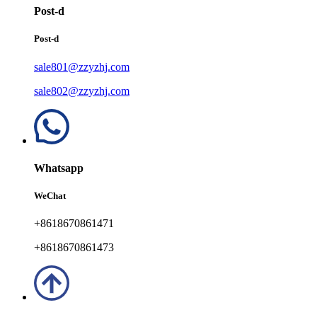
Post-d
Post-d
sale801@zzyzhj.com
sale802@zzyzhj.com
Whatsapp
WeChat
+8618670861471
+8618670861473