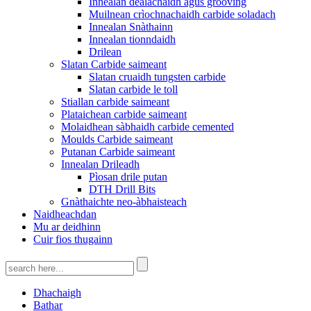
Innealan dealachaidh agus grooving
Muilnean crìochnachaidh carbide soladach
Innealan Snàthainn
Innealan tionndaidh
Drilean
Slatan Carbide saimeant
Slatan cruaidh tungsten carbide
Slatan carbide le toll
Stiallan carbide saimeant
Plataichean carbide saimeant
Molaidhean sàbhaidh carbide cemented
Moulds Carbide saimeant
Putanan Carbide saimeant
Innealan Drileadh
Pìosan drile putan
DTH Drill Bits
Gnàthaichte neo-àbhaisteach
Naidheachdan
Mu ar deidhinn
Cuir fios thugainn
Dhachaigh
Bathar