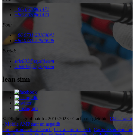
+8618670861471
+8618670861473
Fòn:
+86 0731-28160041
+86 0731-22966998
Post-d:
sale801@zzyzhj.com
sale802@zzyzhj.com
lean sinn
© Dlighe-sgrìobhaidh - 2010-2023 : Gach còir glèidhte.
Clàr-làraich
-
Mobile AMP saor an asgaidh
Cnc Carbide cuir a-steach
,
Cnc a’ cuir a-steach
,
Carbide saimeant air
a chuir a-steach
,
Studan taidhrichean sneachda
,
Carbide a-steach
,