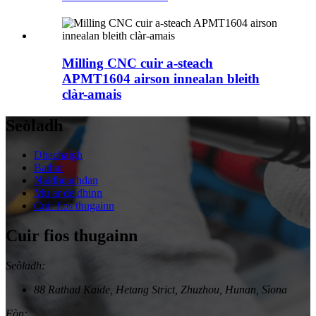
Milling CNC cuir a-steach
APMT1604 airson innealan bleith
clàr-amais
Seòladh
Dhachaigh
Bathar
Naidheachdan
Mu ar deidhinn
Cuir fios thugainn
Cuir fios thugainn
Seòladh:
88 Rathad Kaide, Hetang Strict, Zhuzhou, Hunan, Sìona
Fòn: