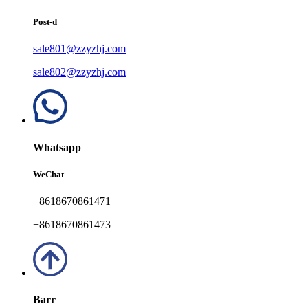
Post-d
sale801@zzyzhj.com
sale802@zzyzhj.com
Whatsapp
WeChat
+8618670861471
+8618670861473
Barr