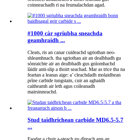
coinneachadh ri na feumalachdan agad.
#1000 càr sgriubha sneachda
geamhraidh ...
Cleats, ris an canar cuideachd sgriothan neo-
shleamhnach. tha sgriothan air an dealbhadh gu
sònraichte air an dealbhadh gus gnìomhachd
làidir anti-slip a thoirt seachad. Mar as trice tha na
feartan a leanas aige: a’ cleachdadh molaidhean
prìne carbide tungstain, cuir an aghaidh
caitheamh air leth agus coileanadh
mairsinneachd.
Stud taidhrichean carbide MD6.5-5.7
...
Faodar a chuir a-steach gu dìreach ann an