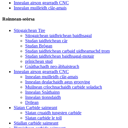
Innealan airson gearradh CNC
Innealan muilleidh clàr-amais
Roinnean-seòrsa
Stiogaichean Tire
Stiogaichean taidhrichean baidhsagal
Studan taidhrichean càr
Studan Brògan
Studan taidhrichean carbaid uidheamachd trom
Studan taidhrichean baidhsagal-motair
prìnichean stud
Gnàthachadh neo-àbhaisteach
Innealan airson gearradh CNC
Innealan muilleidh clàr-amais
Innealan dealachaidh agus grooving
Muilnean crìochnachaidh carbide soladach
Innealan Snàthainn
Innealan tionndaidh
Drilean
Slatan Carbide saimeant
Slatan cruaidh tungsten carbide
Slatan carbide le toll
Stiallan carbide saimeant