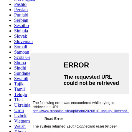
Pashto
Persian
Punjabi
Serbian
Sesotho
Sinhala
Slovak
Slovenian
Somali
Samoan
Scots Gaelic
Shona
Sindhi
Sundanese
Swahili
Tajik
Tamil
Telugu
Thai
Ukrainian
Urdu
Uzbek
Vietnamese
Welsh
Xhosa