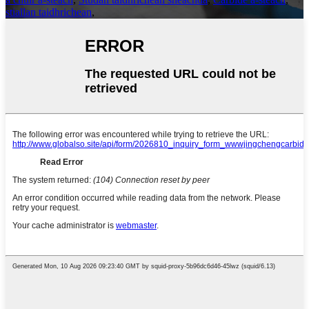
stiallan taidhrichean
,