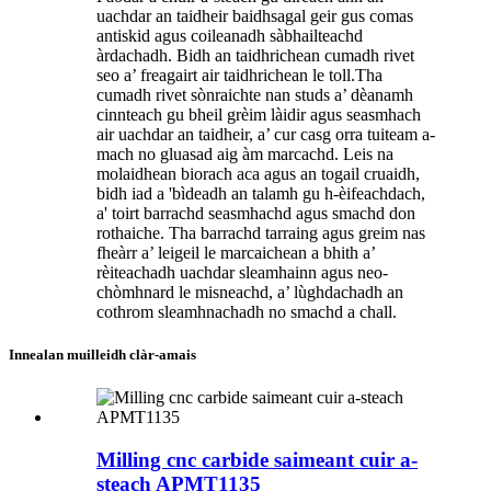
uachdar an taidheir baidhsagal geir gus comas
antiskid agus coileanadh sàbhailteachd
àrdachadh. Bidh an taidhrichean cumadh rivet
seo a’ freagairt air taidhrichean le toll.Tha
cumadh rivet sònraichte nan studs a’ dèanamh
cinnteach gu bheil grèim làidir agus seasmhach
air uachdar an taidheir, a’ cur casg orra tuiteam a-
mach no gluasad aig àm marcachd. Leis na
molaidhean biorach aca agus an togail cruaidh,
bidh iad a 'bìdeadh an talamh gu h-èifeachdach,
a' toirt barrachd seasmhachd agus smachd don
rothaiche. Tha barrachd tarraing agus greim nas
fheàrr a’ leigeil le marcaichean a bhith a’
rèiteachadh uachdar sleamhainn agus neo-
chòmhnard le misneachd, a’ lùghdachadh an
cothrom sleamhnachadh no smachd a chall.
Innealan muilleidh clàr-amais
Milling cnc carbide saimeant cuir a-
steach APMT1135