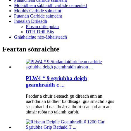
Plataichean carbide saimeant
Molaidhean sàbhaidh carbide cemented
Moulds Carbide saimeant
Putanan Carbide saimeant
Innealan Drileadh
Pìosan drile putan
DTH Drill Bits
Gnàthaichte neo-àbhaisteach
Feartan sònraichte
PLW4 * 9 sgriubha deigh
geamhraidh c ...
Faodar a chuir a-steach gu dìreach ann an
uachdar an taidheir baidhsagal gus smachd agus
seasmhachd nas fheàrr a thoirt seachad ann an
aimsir reòta no talamh garbh.