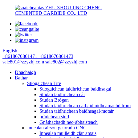
ZHU ZHOU JING CHENG
CEMENTED CARBIDE CO., LTD
English
+8618670861471
+8618670861473
sale801@zzyzhj.com
sale802@zzyzhj.com
Dhachaigh
Bathar
Stiogaichean Tire
Stiogaichean taidhrichean baidhsagal
Studan taidhrichean càr
Studan Brògan
Studan taidhrichean carbaid uidheamachd trom
Studan taidhrichean baidhsagal-motair
prìnichean stud
Gnàthachadh neo-àbhaisteach
Innealan airson gearradh CNC
Innealan muilleidh clàr-amais