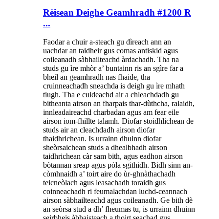
Rèisean Deighe Geamhradh #1200 R
...
Faodar a chuir a-steach gu dìreach ann an
uachdar an taidheir gus comas antiskid agus
coileanadh sàbhailteachd àrdachadh. Tha na
studs gu ìre mhòr a’ buntainn ris an sgìre far a
bheil an geamhradh nas fhaide, tha
cruinneachadh sneachda is deigh gu ìre mhath
tiugh. Tha e cuideachd air a chleachdadh gu
bitheanta airson an fharpais thar-dùthcha, ralaidh,
innleadaireachd charbadan agus am fear eile
airson iom-fhillte talamh. Diofar stoidhlichean de
studs air an cleachdadh airson diofar
thaidhrichean. Is urrainn dhuinn diofar
sheòrsaichean studs a dhealbhadh airson
taidhrichean càr sam bith, agus eadhon airson
bòtannan sreap agus pòla sgithidh. Bidh sinn an-
còmhnaidh a’ toirt aire do ùr-ghnàthachadh
teicneòlach agus leasachadh toraidh gus
coinneachadh ri feumalachdan luchd-ceannach
airson sàbhailteachd agus coileanadh. Ge bith dè
an seòrsa stud a dh’ fheumas tu, is urrainn dhuinn
seirbheis àbhaisteach a thoirt seachad gus