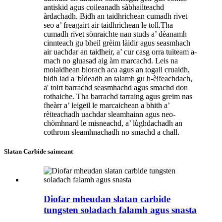
antiskid agus coileanadh sàbhailteachd
àrdachadh. Bidh an taidhrichean cumadh rivet
seo a’ freagairt air taidhrichean le toll.Tha
cumadh rivet sònraichte nan studs a’ dèanamh
cinnteach gu bheil grèim làidir agus seasmhach
air uachdar an taidheir, a’ cur casg orra tuiteam a-
mach no gluasad aig àm marcachd. Leis na
molaidhean biorach aca agus an togail cruaidh,
bidh iad a 'bìdeadh an talamh gu h-èifeachdach,
a' toirt barrachd seasmhachd agus smachd don
rothaiche. Tha barrachd tarraing agus greim nas
fheàrr a’ leigeil le marcaichean a bhith a’
rèiteachadh uachdar sleamhainn agus neo-
chòmhnard le misneachd, a’ lùghdachadh an
cothrom sleamhnachadh no smachd a chall.
Slatan Carbide saimeant
Diofar mheudan slatan carbide
tungsten soladach falamh agus snasta