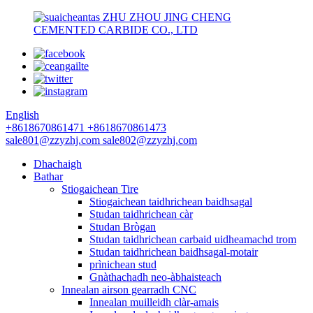
ZHU ZHOU JING CHENG
CEMENTED CARBIDE CO., LTD
English
+8618670861471
+8618670861473
sale801@zzyzhj.com
sale802@zzyzhj.com
Dhachaigh
Bathar
Stiogaichean Tire
Stiogaichean taidhrichean baidhsagal
Studan taidhrichean càr
Studan Brògan
Studan taidhrichean carbaid uidheamachd trom
Studan taidhrichean baidhsagal-motair
prìnichean stud
Gnàthachadh neo-àbhaisteach
Innealan airson gearradh CNC
Innealan muilleidh clàr-amais