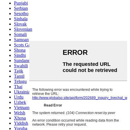
Punjabi
Serbian
Sesotho
Sinhala
Slovak
Slovenian
Somali
Samoan
Scots Gaelic
Shona
Sindhi
Sundanese
Swahili
Tajik
Tamil
Telugu
Thai
Ukrainian
Urdu
Uzbek
Vietnamese
Welsh
Xhosa
Yiddish
Yoruba