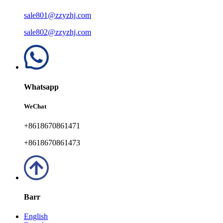
sale801@zzyzhj.com
sale802@zzyzhj.com
Whatsapp
WeChat
+8618670861471
+8618670861473
Barr
English