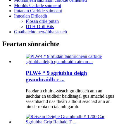
Molaidhean sàbhaidh carbide cemented
Moulds Carbide saimeant
Putanan Carbide saimeant
Innealan Drileadh
Pìosan drile putan
DTH Drill Bits
Gnàthaichte neo-àbhaisteach
Feartan sònraichte
PLW4 * 9 sgriubha deigh
geamhraidh c ...
Faodar a chuir a-steach gu dìreach ann an
uachdar an taidheir baidhsagal gus smachd agus
seasmhachd nas fheàrr a thoirt seachad ann an
aimsir reòta no talamh garbh.