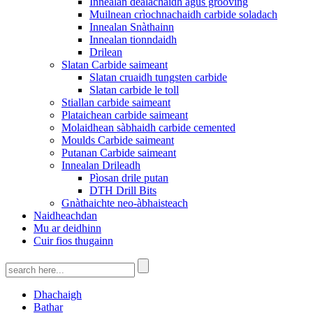
Innealan dealachaidh agus grooving
Muilnean crìochnachaidh carbide soladach
Innealan Snàthainn
Innealan tionndaidh
Drilean
Slatan Carbide saimeant
Slatan cruaidh tungsten carbide
Slatan carbide le toll
Stiallan carbide saimeant
Plataichean carbide saimeant
Molaidhean sàbhaidh carbide cemented
Moulds Carbide saimeant
Putanan Carbide saimeant
Innealan Drileadh
Pìosan drile putan
DTH Drill Bits
Gnàthaichte neo-àbhaisteach
Naidheachdan
Mu ar deidhinn
Cuir fios thugainn
Dhachaigh
Bathar