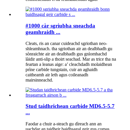
#1000 càr sgriubha sneachda
geamhraidh ...
Cleats, ris an canar cuideachd sgriothan neo-
shleamhnach. tha sgriothan air an dealbhadh gu
sònraichte air an dealbhadh gus gnìomhachd
làidir anti-slip a thoirt seachad. Mar as trice tha na
feartan a leanas aige: a’ cleachdadh molaidhean
prìne carbide tungstain, cuir an aghaidh
caitheamh air leth agus coileanadh
mairsinneachd.
Stud taidhrichean carbide MD6.5-5.7
...
Faodar a chuir a-steach gu dìreach ann an
uachdar an taidheir baidhsagal geir gus comas