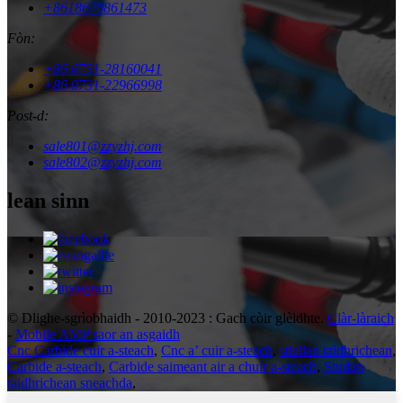
+8618670861473
Fòn:
+86 0731-28160041
+86 0731-22966998
Post-d:
sale801@zzyzhj.com
sale802@zzyzhj.com
lean sinn
© Dlighe-sgrìobhaidh - 2010-2023 : Gach còir glèidhte.
Clàr-làraich
-
Mobile AMP saor an asgaidh
Cnc Carbide cuir a-steach
,
Cnc a’ cuir a-steach
,
stiallan taidhrichean
,
Carbide a-steach
,
Carbide saimeant air a chuir a-steach
,
Studan
taidhrichean sneachda
,