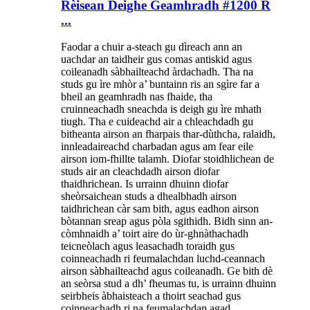
Rèisean Deighe Geamhradh #1200 R
...
Faodar a chuir a-steach gu dìreach ann an
uachdar an taidheir gus comas antiskid agus
coileanadh sàbhailteachd àrdachadh. Tha na
studs gu ìre mhòr a’ buntainn ris an sgìre far a
bheil an geamhradh nas fhaide, tha
cruinneachadh sneachda is deigh gu ìre mhath
tiugh. Tha e cuideachd air a chleachdadh gu
bitheanta airson an fharpais thar-dùthcha, ralaidh,
innleadaireachd charbadan agus am fear eile
airson iom-fhillte talamh. Diofar stoidhlichean de
studs air an cleachdadh airson diofar
thaidhrichean. Is urrainn dhuinn diofar
sheòrsaichean studs a dhealbhadh airson
taidhrichean càr sam bith, agus eadhon airson
bòtannan sreap agus pòla sgithidh. Bidh sinn an-
còmhnaidh a’ toirt aire do ùr-ghnàthachadh
teicneòlach agus leasachadh toraidh gus
coinneachadh ri feumalachdan luchd-ceannach
airson sàbhailteachd agus coileanadh. Ge bith dè
an seòrsa stud a dh’ fheumas tu, is urrainn dhuinn
seirbheis àbhaisteach a thoirt seachad gus
coinneachadh ri na feumalachdan agad.