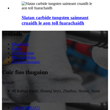
Slatan carbide tungsten saimeant
cruaidh le aon toll fuarachaidh
Seòladh
Dhachaigh
Bathar
Naidheachdan
Mu ar deidhinn
Cuir fios thugainn
Cuir fios thugainn
Seòladh:
88 Rathad Kaide, Hetang Strict, Zhuzhou, Hunan, Sìona
Fòn:
+8618670861471