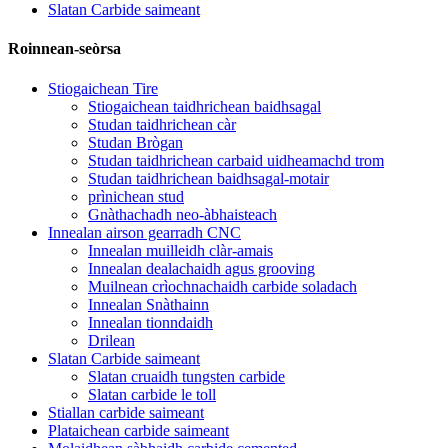
Slatan Carbide saimeant
Roinnean-seòrsa
Stiogaichean Tire
Stiogaichean taidhrichean baidhsagal
Studan taidhrichean càr
Studan Brògan
Studan taidhrichean carbaid uidheamachd trom
Studan taidhrichean baidhsagal-motair
prìnichean stud
Gnàthachadh neo-àbhaisteach
Innealan airson gearradh CNC
Innealan muilleidh clàr-amais
Innealan dealachaidh agus grooving
Muilnean crìochnachaidh carbide soladach
Innealan Snàthainn
Innealan tionndaidh
Drilean
Slatan Carbide saimeant
Slatan cruaidh tungsten carbide
Slatan carbide le toll
Stiallan carbide saimeant
Plataichean carbide saimeant